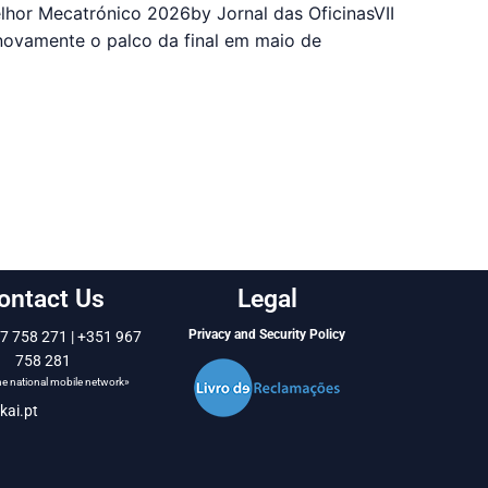
elhor Mecatrónico 2026by Jornal das OficinasVII
ovamente o palco da final em maio de
ontact Us
Legal
Privacy and Security Policy
7 758 271 | +351 967
758 281
the national mobile network»
kai.pt