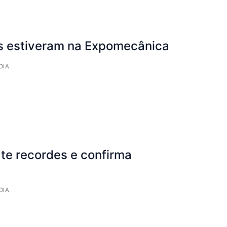
es estiveram na Expomecânica
DIA
e recordes e confirma
DIA