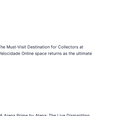
e Must-Visit Destination for Collectors at
locidade Online space returns as the ultimate
A Arena Prime by Atena: The Live Dismantling