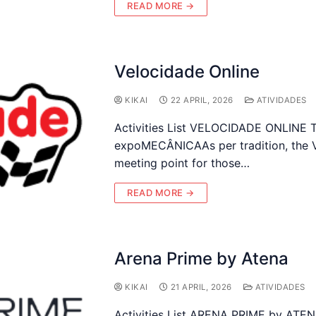
READ MORE →
Velocidade Online
KIKAI
22 APRIL, 2026
ATIVIDADES
Activities List VELOCIDADE ONLINE Th
expoMECÂNICAAs per tradition, the Ve
meeting point for those…
READ MORE →
Arena Prime by Atena
KIKAI
21 APRIL, 2026
ATIVIDADES
Activities List ARENA PRIME by ATEN