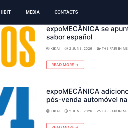
HIBIT
MEDIA
CONTACTS
expoMECÂNICA se apunta
sabor español
KIKAI
2 JUNE, 2026
THE FAIR IN ME
READ MORE →
expoMECÂNICA adicionou
pós-venda automóvel na
KIKAI
2 JUNE, 2026
THE FAIR IN ME
READ MORE →