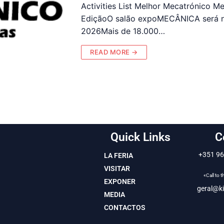
Activities List Melhor Mecatrónico M
EdiçãoO salão expoMECÂNICA será n
2026Mais de 18.000…
READ MORE →
Quick Links
C
+351 96
LA FERIA
VISITAR
«Call to 
EXPONER
geral@ki
MEDIA
CONTACTOS