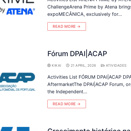
ChallengeArena Prime by Atena brings
expoMECÂNICA, exclusively for…
READ MORE →
Fórum DPAI|ACAP
KIKAI
21 APRIL, 2026
ATIVIDADES
Activities List FÓRUM DPAI|ACAP DP
AftermarketThe DPAI|ACAP Forum, org
the Independent…
READ MORE →