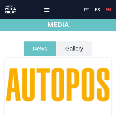
PT
ES
EN
MEDIA
News
Gallery