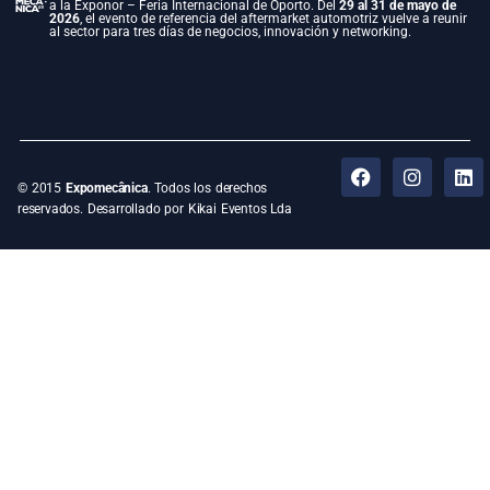
a la Exponor – Feria Internacional de Oporto. Del
29 al 31 de mayo de
2026
, el evento de referencia del aftermarket automotriz vuelve a reunir
al sector para tres días de negocios, innovación y networking.
© 2015
Expomecânica
. Todos los derechos
reservados. Desarrollado por Kikai Eventos Lda