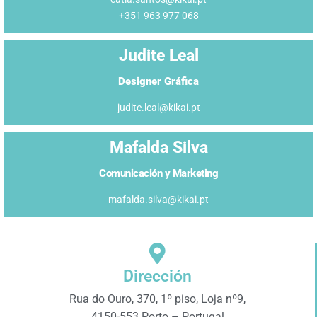
+351 963 977 068
Judite Leal
Designer Gráfica
judite.leal@kikai.pt
Mafalda Silva
Comunicación y Marketing
mafalda.silva@kikai.pt
Dirección
Rua do Ouro, 370, 1º piso, Loja nº9,
4150-553 Porto – Portugal