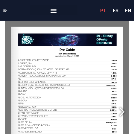
PT
ES
EN