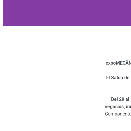
expoMECÂNIC
El
Salón de 
Del 29 al
negocios,
in
C
omponente