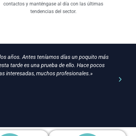
contactos y manténgase al día con las últimas
tendencias del sector.
de los años. Antes teníamos días un poquito más
«(
 esta tarde es una prueba de ello. Hace pocos
nas interesadas, muchos profesionales.»