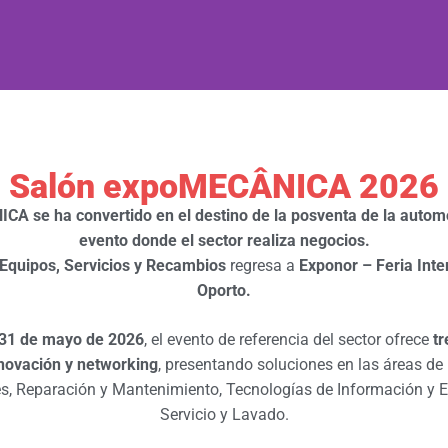
Salón expoMECÂNICA 2026
A se ha convertido en el destino de la posventa de la automo
evento donde el sector realiza negocios.
Equipos, Servicios y Recam
b
ios
regresa a
Exponor – Feria Inte
Oporto.
 31 de mayo de 2026
, el evento de referencia del sector ofrece
tr
novación y networking
, presentando soluciones en las áreas de
s,
R
eparación y
M
antenimiento,
T
ecnologías de
I
nformación y
E
S
ervicio y
L
avado.