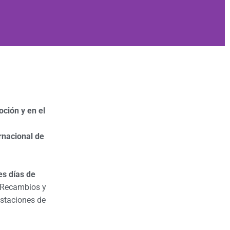
ción y en el
rnacional de
es días de
R
ecam
b
ios y
staciones de