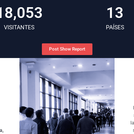
18,053
13
VISITANTES
PAÍSES
Post Show Report
l
a,