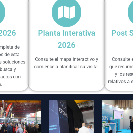
 2026
Planta Interativa
Post 
2026
ompleta de
s de esta
Consulte el mapa interactivo y
Consulte 
s soluciones
comience a planificar su visita.
que resume
busca y
y los re
tactos con
relativos 
.