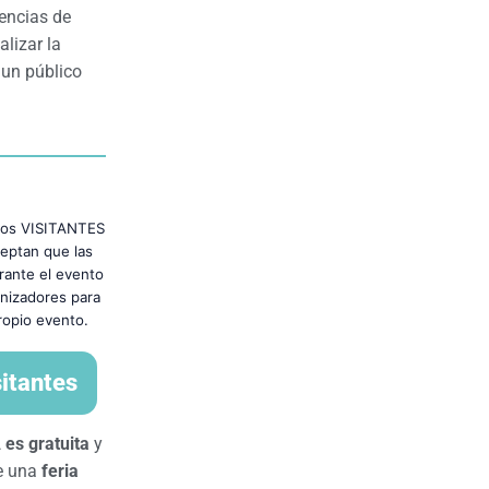
dencias de
lizar la
 un público
los VISITANTES
eptan que las
urante el evento
anizadores para
ropio evento.
sitantes
A
es gratuita
y
de una
feria