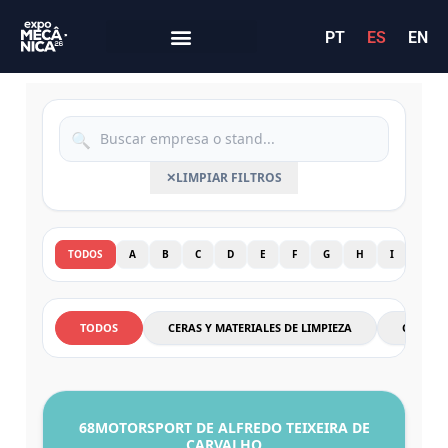
PT
ES
EN