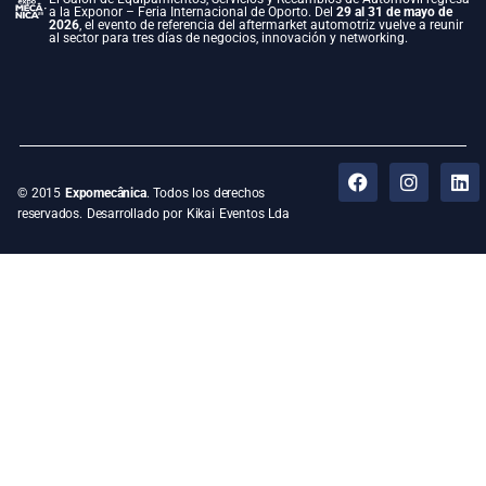
a la Exponor – Feria Internacional de Oporto. Del
29 al 31 de mayo de
2026
, el evento de referencia del aftermarket automotriz vuelve a reunir
al sector para tres días de negocios, innovación y networking.
© 2015
Expomecânica
. Todos los derechos
reservados. Desarrollado por Kikai Eventos Lda